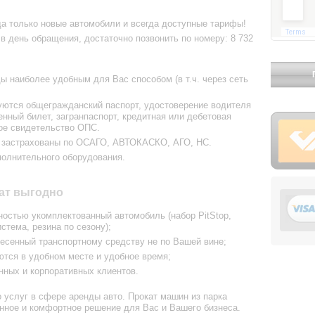
да только новые автомобили и всегда доступные тарифы!
 в день обращения, достаточно позвонить по номеру:
8 732
 наиболее удобным для Вас способом (в т.ч. через сеть
ются общегражданский паспорт, удостоверение водителя
нный билет, загранпаспорт, кредитная или дебетовая
вое свидетельство ОПС.
е застрахованы по ОСАГО, АВТОКАСКО, АГО, НС.
полнительного оборудования.
кат выгодно
ностью укомплектованный автомобиль (набор PitStop,
стема, резина по сезону);
несенный транспортному средству не по Вашей вине;
тся в удобном месте и удобное время;
нных и корпоративных клиентов.
 услуг в сфере аренды авто. Прокат машин из парка
нное и комфортное решение для Вас и Вашего бизнеса.