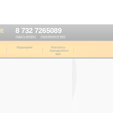
8 732 7265089
ЖЕ
задать вопрос
перезвоните мне
Каршеринг
Контакты
АрендаАвто-
врн