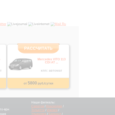
РАССЧИТАТЬ
o
Mercedes VITO 113
CDI AT ...
т
кпп: автомат
5800
от
руб./сутки
Наши филиалы:
Саратов
/
Краснодар
/
то-врн
Тольятти
/
Ижевск
/
ения
Ульяновск
/
Барнаул
/