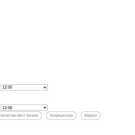
оличество мест багажа
Кондиционер
Фаркоп