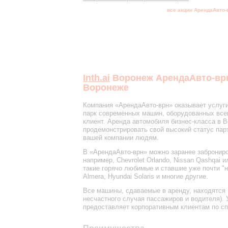
все акции АрендаАвто-
Inth.ai
Воронеж АрендаАвто-врн
Воронеже
Компания «АрендаАвто-врн» оказывает услуги
парк современных машин, оборудованных все
клиент. Аренда автомобиля бизнес-класса в 
продемонстрировать свой высокий статус пар
вашей компании людям.
В «АрендаАвто-врн» можно заранее заброниро
например, Chevrolet Orlando, Nissan Qashqai
такие горячо любимые и ставшие уже почти "н
Almera, Hyundai Solaris и многие другие.
Все машины, сдаваемые в аренду, находятся н
несчастного случая пассажиров и водителя).
предоставляет корпоративным клиентам по с