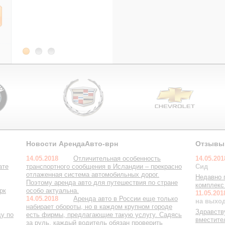
Новости АрендаАвто-врн
Отзывы
14.05.2018
Отличительная особенность
14.05.20
ате
транспортного сообщения в Исландии – прекрасно
Сид
отлаженная система автомобильных дорог.
Недавно 
Поэтому аренда авто для путешествия по стране
комплекс
рк
особо актуальна.
11.05.20
14.05.2018
Аренда авто в России еще только
на выхо
набирает обороты, но в каждом крупном городе
Здравств
у по
есть фирмы, предлагающие такую услугу. Садясь
вместите
за руль, каждый водитель обязан проверить