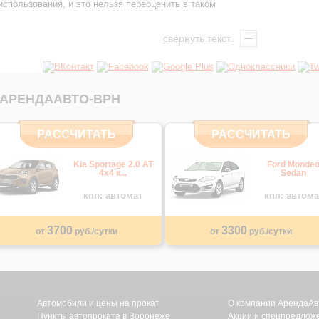
спользования, и это нельзя переоценить в таком
свернуть текст
 АРЕНДААВТО-ВРН
РАССЧИТАТЬ
РАССЧИТАТЬ
Kia Sportage 2.0 AT
Ford Monde
4х4 к...
Sedan
кпп: автомат
кпп: автома
3700
3300
от
руб./сутки
от
руб./сутки
Автомобили и цены на прокат
О компании АрендаАв
Пункты автопроката в Воронеже
Акции и спецпредлож