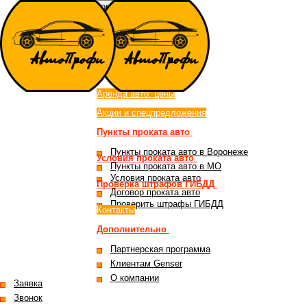
toggle menu
Аренда автомобилей
в Воронеже
Аренда авто: цены
Акции и спецпредложения
Пункты проката авто
Пункты проката авто в Воронеже
Условия проката авто
Пункты проката авто в МО
Условия проката авто
Проверка штрафов ГИБДД
Договор проката авто
Проверить штрафы ГИБДД
Контакты
Дополнительно
Партнерская программа
Клиентам Genser
О компании
Заявка
Звонок