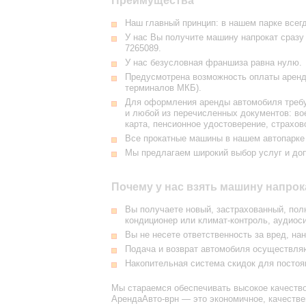
Преимущества
Наш главный принцип: в нашем парке всег
У нас Вы получите машину напрокат сразу
7265089
.
У нас безусловная франшиза равна нулю.
Предусмотрена возможность оплаты аренды
терминалов МКБ).
Для оформления аренды автомобиля требу
и любой из перечисленных документов: вое
карта, пенсионное удостоверение, страхо
Все прокатные машины в нашем автопарк
Мы предлагаем широкий выбор услуг и до
Почему у нас взять машину напро
Вы получаете новый, застрахованный, пол
кондиционер или климат-контроль, аудиоси
Вы не несете ответственность за вред, на
Подача и возврат автомобиля осуществляю
Накопительная система скидок для постоя
Мы стараемся обеспечивать высокое качество
АрендаАвто-врн — это экономичное, качестве