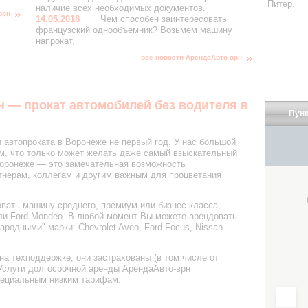
Питер.
наличие всех необходимых документов.
врн
14.05.2018
Чем способен заинтересовать
французский однообъемник? Возьмем машину
напрокат.
все новости АрендаАвто-врн
 — прокат автомобилей без водителя в
Пунк
 автопроката в Воронеже не первый год. У нас большой
м, что только может желать даже самый взыскательный
Воронеже — это замечательная возможность
тнерам, коллегам и другим важным для процветания
вать машину среднего, премиум или бизнес-класса,
 или Ford Mondeo. В любой момент Вы можете арендовать
ародными" марки: Chevrolet Aveo, Ford Focus, Nissan
а техподдержке, они застрахованы (в том числе от
 Услуги долгосрочной аренды АрендаАвто-врн
пециальным низким тарифам.