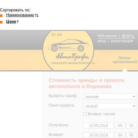
Сортировать по:
Наименованию
Цене
RU
EN
PDA-версия
вход
регистрация
Прокат
автомобилей
voronezh.mosavtomoto.ru
Стоимость аренды и проката
автомобиля в Воронеже
Выбрать тариф:
Пункт проката:
Возврат там же
:
Получение:
:
Возврат: