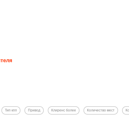
8 732 7265089
задать вопрос
перезвоните мне
ителя
Тип кпп
Привод
Клиренс более
Количество мест
К