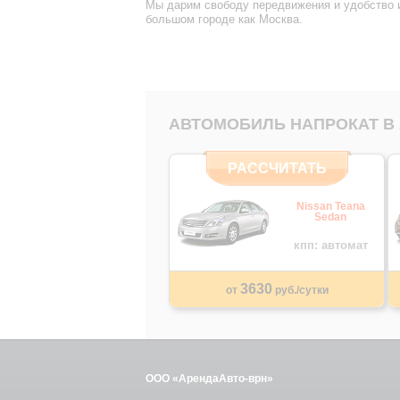
Мы дарим свободу передвижения и удобство и
большом городе как Москва.
АВТОМОБИЛЬ НАПРОКАТ В
РАССЧИТАТЬ
Nissan Teana
Sedan
кпп: автомат
3630
от
руб./сутки
ООО «АрендаАвто-врн»