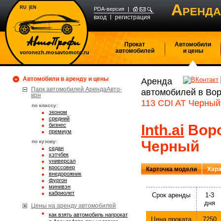
А
RU
EN
РЕНДА
PDA-версия
вход
регистрация
Прокат
Автомобили
автомобилей
и цены
voronezh.mosavtomoto.ru
Автомобили в аренду и цены
Аренда
Парк автомобилей АрендаАвто-
автомобилей в Во
врн
113 CDI AT Черный
по классу:
эконом
средний
бизнес
Inth.ai
Воро
премиум
Черный
по кузову:
седан
хэтчбек
универсал
кроссовер
Карточка модели
Хара
внедорожник
фургон
минивэн
кабриолет
Срок аренды
1-3
дня
Цены на аренду автомобилей
Как взять автомобиль напрокат
Цена проката
7250