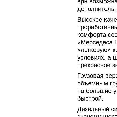
врн возможн
дополнительн
Высокое каче
проработанн
комфорта сос
«Мерседеса В
«легковую» к
условиях, а 
прекрасное з
Грузовая вер
объемным гр
на большие у
быстрой.
Дизельный си
экономичност