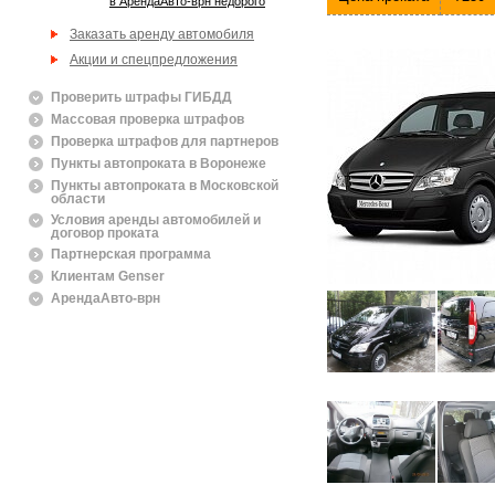
в АрендаАвто-врн недорого
Заказать аренду автомобиля
Акции и спецпредложения
Проверить штрафы ГИБДД
Массовая проверка штрафов
Проверка штрафов для партнеров
Пункты автопроката в Воронеже
Пункты автопроката в Московской
области
Условия аренды автомобилей и
договор проката
Партнерская программа
Клиентам Genser
АрендаАвто-врн