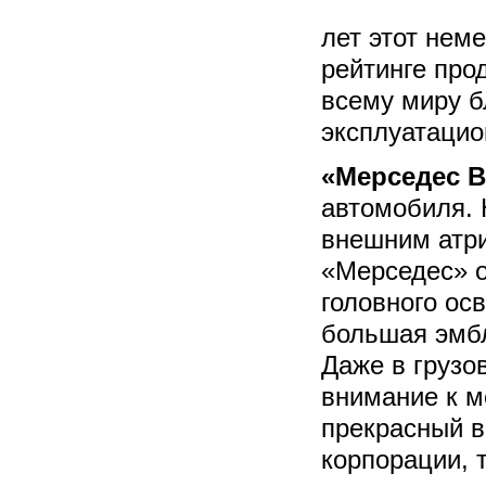
лет этот нем
рейтинге про
всему миру 
эксплуатацио
«Мерседес В
автомобиля. 
внешним атри
«Мерседес» о
головного ос
большая эмб
Даже в грузо
внимание к м
прекрасный в
корпорации, 